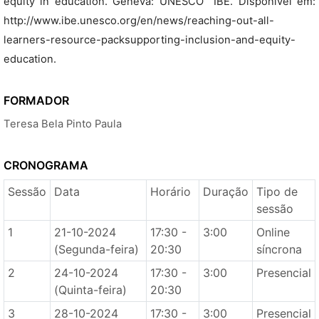
equity in education. Geneva: UNESCO  IBE. Disponível em:
http://www.ibe.unesco.org/en/news/reaching-out-all-
learners-resource-packsupporting-inclusion-and-equity-
education.
FORMADOR
Teresa Bela Pinto Paula
CRONOGRAMA
Sessão
Data
Horário
Duração
Tipo de
sessão
1
21-10-2024
17:30 -
3:00
Online
(Segunda-feira)
20:30
síncrona
2
24-10-2024
17:30 -
3:00
Presencial
(Quinta-feira)
20:30
3
28-10-2024
17:30 -
3:00
Presencial