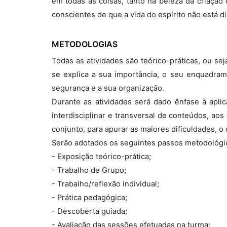
em todas as coisas, tanto na beleza da criaçã
conscientes de que a vida do espírito não está 
METODOLOGIAS
Todas as atividades são teórico-práticas, ou se
se explica a sua importância, o seu enquadrame
segurança e a sua organização.
Durante as atividades será dado ênfase à aplic
interdisciplinar e transversal de conteúdos, aos
conjunto, para apurar as maiores dificuldades, 
Serão adotados os seguintes passos metodológi
- Exposição teórico-prática;
- Trabalho de Grupo;
- Trabalho/reflexão individual;
- Prática pedagógica;
- Descoberta guiada;
- Avaliação das sessões efetuadas na turma;