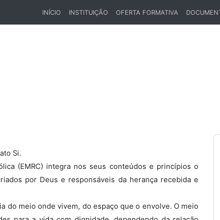
INÍCIO
INSTITUIÇÃO
OFERTA FORMATIVA
DOCUMEN
(CURRENT)
ato Si.
ólica (EMRC) integra nos seus conteúdos e princípios o
riados por Deus e responsáveis da herança recebida e
a do meio onde vivem, do espaço que o envolve. O meio
des para a vida com dignidade, dependendo da relação